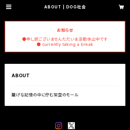
ABOUT | DOG社会
お知らせ
●申し訳ございませんただいま活動休止中です
● currently taking a break
ABOUT
朧げな記憶の中に佇む架空のモール